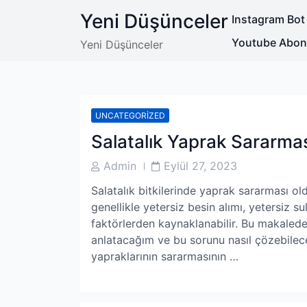
Skip
Yeni Düşünceler
Instagram Bot
to
content
Youtube Abone 
Yeni Düşünceler
UNCATEGORIZED
Salatalık Yaprak Sararmas
Post
Post
Admin
Eylül 27, 2023
Author
Date
Salatalık bitkilerinde yaprak sararması o
genellikle yetersiz besin alımı, yetersiz sul
faktörlerden kaynaklanabilir. Bu makalede,
anlatacağım ve bu sorunu nasıl çözebileceğ
yapraklarının sararmasının …