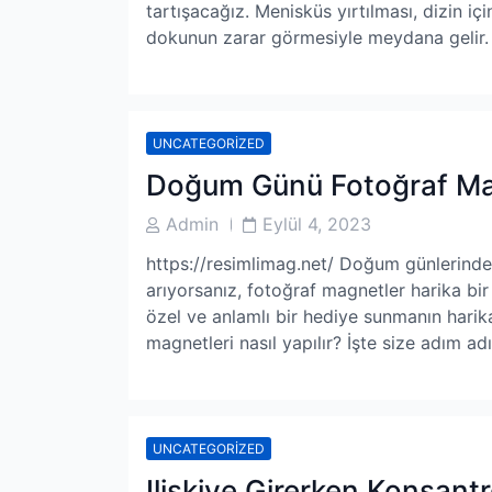
tartışacağız. Menisküs yırtılması, dizin iç
dokunun zarar görmesiyle meydana gelir. 
UNCATEGORIZED
Doğum Günü Fotoğraf Magn
Post
Post
Admin
Eylül 4, 2023
Author
Date
https://resimlimag.net/ Doğum günlerinde 
arıyorsanız, fotoğraf magnetler harika bir 
özel ve anlamlı bir hediye sunmanın harik
magnetleri nasıl yapılır? İşte size adım 
UNCATEGORIZED
Ilişkiye Girerken Konsan