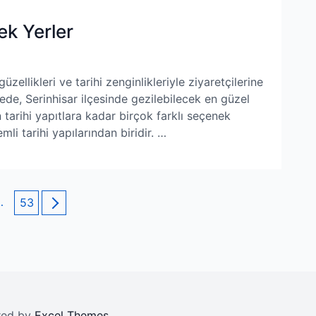
ek Yerler
zellikleri ve tarihi zenginlikleriyle ziyaretçilerine
de, Serinhisar ilçesinde gezilebilecek en güzel
 tarihi yapıtlara kadar birçok farklı seçenek
mli tarihi yapılarından biridir. …
…
Page
53
red by
Excel Themes