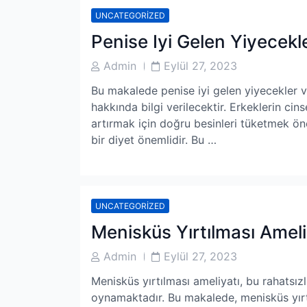
UNCATEGORIZED
Penise Iyi Gelen Yiyecekl
Post
Post
Admin
Eylül 27, 2023
Author
Date
Bu makalede penise iyi gelen yiyecekler ve
hakkında bilgi verilecektir. Erkeklerin ci
artırmak için doğru besinleri tüketmek önem
bir diyet önemlidir. Bu …
UNCATEGORIZED
Menisküs Yırtılması Amel
Post
Post
Admin
Eylül 27, 2023
Author
Date
Menisküs yırtılması ameliyatı, bu rahatsızl
oynamaktadır. Bu makalede, menisküs yırtı