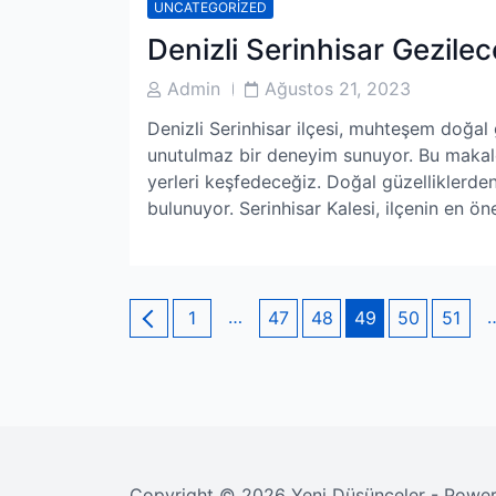
UNCATEGORIZED
Denizli Serinhisar Gezilec
Post
Post
Admin
Ağustos 21, 2023
Author
Date
Denizli Serinhisar ilçesi, muhteşem doğal gü
unutulmaz bir deneyim sunuyor. Bu makale
yerleri keşfedeceğiz. Doğal güzelliklerden
bulunuyor. Serinhisar Kalesi, ilçenin en öne
Yazı
Page
…
Page
Page
Page
Page
Page
1
47
48
49
50
51
sayfalaması
Copyright © 2026 Yeni Düşünceler - Powe