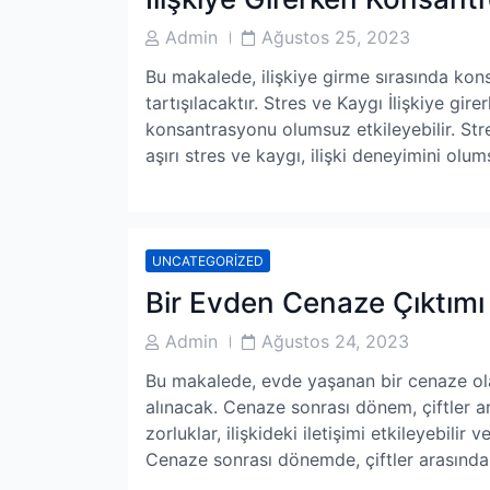
Post
Post
Admin
Ağustos 25, 2023
Author
Date
Bu makalede, ilişkiye girme sırasında kons
tartışılacaktır. Stres ve Kaygı İlişkiye gi
konsantrasyonu olumsuz etkileyebilir. Str
aşırı stres ve kaygı, ilişki deneyimini olu
UNCATEGORIZED
Bir Evden Cenaze Çıktımı E
Post
Post
Admin
Ağustos 24, 2023
Author
Date
Bu makalede, evde yaşanan bir cenaze olay
alınacak. Cenaze sonrası dönem, çiftler a
zorluklar, ilişkideki iletişimi etkileyebilir v
Cenaze sonrası dönemde, çiftler arasında