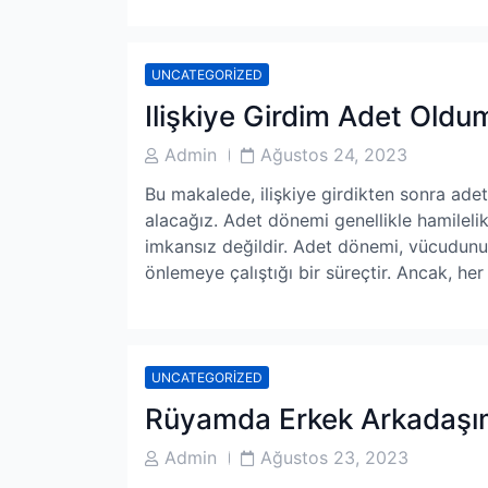
UNCATEGORIZED
Ilişkiye Girdim Adet Oldu
Post
Post
Admin
Ağustos 24, 2023
Author
Date
Bu makalede, ilişkiye girdikten sonra adet
alacağız. Adet dönemi genellikle hamilelik
imkansız değildir. Adet dönemi, vücudunu
önlemeye çalıştığı bir süreçtir. Ancak, her
UNCATEGORIZED
Rüyamda Erkek Arkadaşıml
Post
Post
Admin
Ağustos 23, 2023
Author
Date