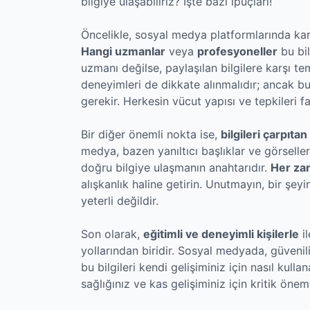
bilgiye ulaşabiliriz? İşte bazı ipuçları!
Öncelikle, sosyal medya platformlarında karş
Hangi uzmanlar
veya
profesyoneller
bu bil
uzmanı değilse, paylaşılan bilgilere karşı tem
deneyimleri de dikkate alınmalıdır; ancak b
gerekir. Herkesin vücut yapısı ve tepkileri far
Bir diğer önemli nokta ise,
bilgileri çarpıtan
medya, bazen yanıltıcı başlıklar ve görsellerl
doğru bilgiye ulaşmanın anahtarıdır.
Her za
alışkanlık haline getirin. Unutmayın, bir şey
yeterli değildir.
Son olarak,
eğitimli ve deneyimli kişilerle
il
yollarından biridir. Sosyal medyada, güvenil
bu bilgileri kendi gelişiminiz için nasıl kul
sağlığınız ve kas gelişiminiz için kritik önem