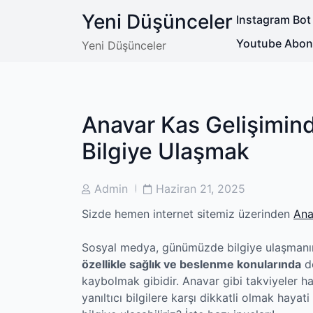
Skip
Yeni Düşünceler
Instagram Bot
to
content
Youtube Abone 
Yeni Düşünceler
Anavar Kas Gelişimi
Bilgiye Ulaşmak
Post
Post
Admin
Haziran 21, 2025
Author
Date
Sizde hemen internet sitemiz üzerinden
Ana
Sosyal medya, günümüzde bilgiye ulaşmanın e
özellikle sağlık ve beslenme konularında
do
kaybolmak gibidir. Anavar gibi takviyeler h
yanıltıcı bilgilere karşı dikkatli olmak haya