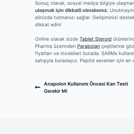
Sonuç olarak, sosyal medya bilgiye ulaşmanı
ulaşmak için dikkatli olmalısınız
. Unutmayın
elinizde tutmanızı sağlar. Gelişiminizi dest
dikkat edin!
Online olarak sizde
Tablet Steroid
ürünlerind
Pharma üzerinden
Parabolan
çeşitlerine göz
fiyatları ve modelleri burada. SARMs kullanm
satışıyla buradayız. Peptid sevenler için e
Post
Previous
Anapolon Kullanımı Öncesi Kan Testi
Post
Gerekir Mi
navigation