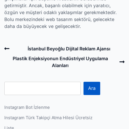
getirmiştir. Ancak, başarılı olabilmek için yaratıcı,
özgün ve müşteri odaklı yaklaşımlar gerekmektedir.
Bolu merkezindeki web tasarım sektörü, gelecekte
daha da büyüyecek ve gelişecektir.
Post
Previous
İstanbul Beyoğlu Dijital Reklam Ajansı
navigation
Post
N
Plastik Enjeksiyonun Endüstriyel Uygulama
P
Alanları
Ara
Instagram Bot İzlenme
Instagram Türk Takipçi Atma Hilesi Ücretsiz
Liste