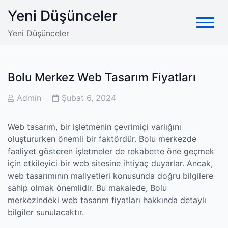
Skip
Yeni Düşünceler
to
content
Yeni Düşünceler
Bolu Merkez Web Tasarım Fiyatları
Post
Post
Admin
Şubat 6, 2024
Author
Date
Web tasarım, bir işletmenin çevrimiçi varlığını
oluştururken önemli bir faktördür. Bolu merkezde
faaliyet gösteren işletmeler de rekabette öne geçmek
için etkileyici bir web sitesine ihtiyaç duyarlar. Ancak,
web tasarımının maliyetleri konusunda doğru bilgilere
sahip olmak önemlidir. Bu makalede, Bolu
merkezindeki web tasarım fiyatları hakkında detaylı
bilgiler sunulacaktır.