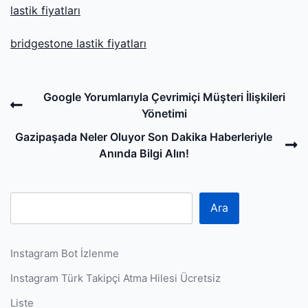
lastik fiyatları
bridgestone lastik fiyatları
Post
Previous
Google Yorumlarıyla Çevrimiçi Müşteri İlişkileri
navigation
Post
Yönetimi
N
Gazipaşada Neler Oluyor Son Dakika Haberleriyle
P
Anında Bilgi Alın!
Ara
Instagram Bot İzlenme
Instagram Türk Takipçi Atma Hilesi Ücretsiz
Liste