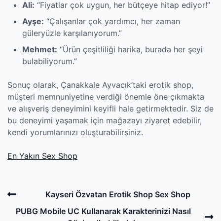
Ali:
“Fiyatlar çok uygun, her bütçeye hitap ediyor!”
Ayşe:
“Çalışanlar çok yardımcı, her zaman
güleryüzle karşılanıyorum.”
Mehmet:
“Ürün çeşitliliği harika, burada her şeyi
bulabiliyorum.”
Sonuç olarak, Çanakkale Ayvacık’taki erotik shop,
müşteri memnuniyetine verdiği önemle öne çıkmakta
ve alışveriş deneyimini keyifli hale getirmektedir. Siz de
bu deneyimi yaşamak için mağazayı ziyaret edebilir,
kendi yorumlarınızı oluşturabilirsiniz.
En Yakın Sex Shop
Post
Previous
Kayseri Özvatan Erotik Shop Sex Shop
navigation
Post
N
PUBG Mobile UC Kullanarak Karakterinizi Nasıl