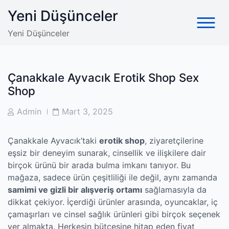
Skip
Yeni Düşünceler
to
content
Yeni Düşünceler
Çanakkale Ayvacık Erotik Shop Sex
Shop
Post
Post
Admin
Mart 3, 2025
Author
Date
Çanakkale Ayvacık’taki
erotik shop
, ziyaretçilerine
eşsiz bir deneyim sunarak, cinsellik ve ilişkilere dair
birçok ürünü bir arada bulma imkanı tanıyor. Bu
mağaza, sadece ürün çeşitliliği ile değil, aynı zamanda
samimi ve gizli bir alışveriş ortamı
sağlamasıyla da
dikkat çekiyor. İçerdiği ürünler arasında, oyuncaklar, iç
çamaşırları ve cinsel sağlık ürünleri gibi birçok seçenek
yer almakta. Herkesin bütçesine hitap eden fiyat