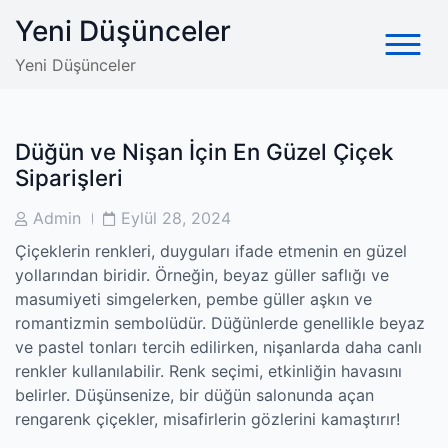
Skip
Yeni Düşünceler
to
content
Yeni Düşünceler
Düğün ve Nişan İçin En Güzel Çiçek
Siparişleri
Post
Post
Admin
Eylül 28, 2024
Author
Date
Çiçeklerin renkleri, duyguları ifade etmenin en güzel
yollarından biridir. Örneğin, beyaz güller saflığı ve
masumiyeti simgelerken, pembe güller aşkın ve
romantizmin sembolüdür. Düğünlerde genellikle beyaz
ve pastel tonları tercih edilirken, nişanlarda daha canlı
renkler kullanılabilir. Renk seçimi, etkinliğin havasını
belirler. Düşünsenize, bir düğün salonunda açan
rengarenk çiçekler, misafirlerin gözlerini kamaştırır!