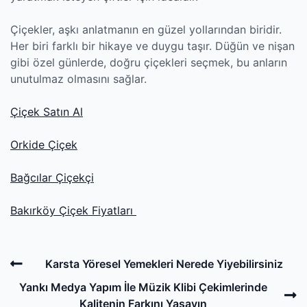
Çiçekler, aşkı anlatmanın en güzel yollarından biridir.
Her biri farklı bir hikaye ve duygu taşır. Düğün ve nişan
gibi özel günlerde, doğru çiçekleri seçmek, bu anların
unutulmaz olmasını sağlar.
Çiçek Satın Al
Orkide Çiçek
Bağcılar Çiçekçi
Bakırköy Çiçek Fiyatları
Post
Previous
Karsta Yöresel Yemekleri Nerede Yiyebilirsiniz
navigation
Post
N
Yankı Medya Yapım İle Müzik Klibi Çekimlerinde
P
Kalitenin Farkını Yaşayın