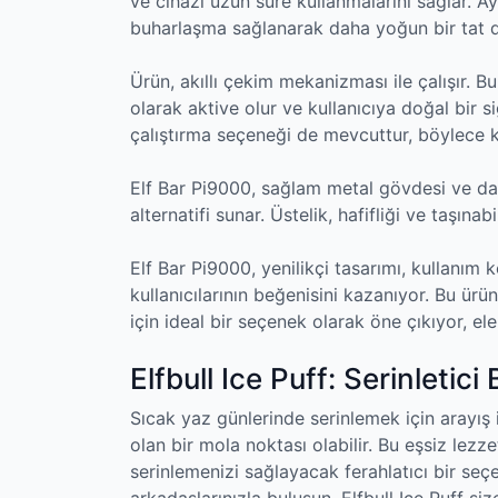
ve cihazı uzun süre kullanmalarını sağlar. Ayr
buharlaşma sağlanarak daha yoğun bir tat d
Ürün, akıllı çekim mekanizması ile çalışır. B
olarak aktive olur ve kullanıcıya doğal bir
çalıştırma seçeneği de mevcuttur, böylece kull
Elf Bar Pi9000, sağlam metal gövdesi ve daya
alternatifi sunar. Üstelik, hafifliği ve taşınab
Elf Bar Pi9000, yenilikçi tasarımı, kullanım
kullanıcılarının beğenisini kazanıyor. Bu ür
için ideal bir seçenek olarak öne çıkıyor, e
Elfbull Ice Puff: Serinletici
Sıcak yaz günlerinde serinlemek için arayış i
olan bir mola noktası olabilir. Bu eşsiz lezze
serinlemenizi sağlayacak ferahlatıcı bir seçe
arkadaşlarınızla buluşun, Elfbull Ice Puff si