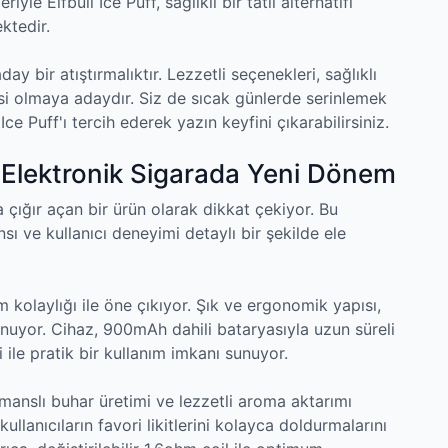
yle Elfbull Ice Puff, sağlıklı bir tatlı alternatifi
ktedir.
y bir atıştırmalıktır. Lezzetli seçenekleri, sağlıklı
risi olmaya adaydır. Siz de sıcak günlerde serinlemek
Ice Puff'ı tercih ederek yazın keyfini çıkarabilirsiniz.
: Elektronik Sigarada Yeni Dönem
 çığır açan bir ürün olarak dikkat çekiyor. Bu
sı ve kullanıcı deneyimi detaylı bir şekilde ele
 kolaylığı ile öne çıkıyor. Şık ve ergonomik yapısı,
sunuyor. Cihaz, 900mAh dahili bataryasıyla uzun süreli
 ile pratik bir kullanım imkanı sunuyor.
manslı buhar üretimi ve lezzetli aroma aktarımı
ullanıcıların favori likitlerini kolayca doldurmalarını