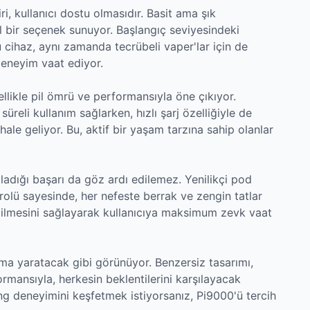
ri, kullanıcı dostu olmasıdır. Basit ama şık
eal bir seçenek sunuyor. Başlangıç seviyesindeki
 cihaz, aynı zamanda tecrübeli vaper'lar için de
 deneyim vaat ediyor.
llikle pil ömrü ve performansıyla öne çıkıyor.
üreli kullanım sağlarken, hızlı şarj özelliğiyle de
le geliyor. Bu, aktif bir yaşam tarzına sahip olanlar
adığı başarı da göz ardı edilemez. Yenilikçi pod
rolü sayesinde, her nefeste berrak ve zengin tatlar
edilmesini sağlayarak kullanıcıya maksimum zevk vaat
ma yaratacak gibi görünüyor. Benzersiz tasarımı,
ormansıyla, herkesin beklentilerini karşılayacak
g deneyimini keşfetmek istiyorsanız, Pi9000'ü tercih