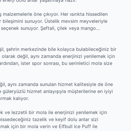
ş malzemelerle öne çıkıyor. Her ısırıkta hissedilen
 bileşimini sunuyor. Üstelik mevsim meyveleriyle
ir seçenek sunuyor. Şeftali, çilek veya mango…
ğil, şehrin merkezinde bile kolayca bulabileceğiniz bir
k olarak değil, aynı zamanda enerjinizi yenilemek için
rdından, ister spor sonrası, bu serinletici mola size
değil, aynı zamanda sunulan hizmet kalitesiyle de öne
e güleryüzlü hizmet anlayışıyla müşterilerine en iyiyi
armak kalıyor.
k ve lezzetli bir mola ile enerjinizi yenilemek için
 hissedeceğiniz tazelik ve keyif dolu anlar sizi
ak için bir mola verin ve Elfbull Ice Puff ile