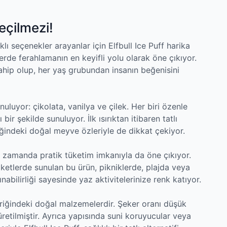
eçilmezi!
klı seçenekler arayanlar için Elfbull Ice Puff harika
ünlerde ferahlamanın en keyifli yolu olarak öne çıkıyor.
a sahip olup, her yaş grubundan insanın beğenisini
unuluyor: çikolata, vanilya ve çilek. Her biri özenle
ir şekilde sunuluyor. İlk ısırıktan itibaren tatlı
eriğindeki doğal meyve özleriyle de dikkat çekiyor.
ynı zamanda pratik tüketim imkanıyla da öne çıkıyor.
ketlerde sunulan bu ürün, pikniklerde, plajda veya
şınabilirliği sayesinde yaz aktivitelerinize renk katıyor.
eriğindeki doğal malzemelerdir. Şeker oranı düşük
retilmiştir. Ayrıca yapısında suni koruyucular veya