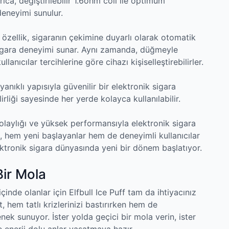
ıca, değiştirilebilir 1.6ohm coil ile optimum
eneyimi sunulur.
u özellik, sigaranın çekimine duyarlı olarak otomatik
 sigara deneyimi sunar. Aynı zamanda, düğmeyle
anıcılar tercihlerine göre cihazı kişiselleştirebilirler.
nıklı yapısıyla güvenilir bir elektronik sigara
ilirliği sayesinde her yerde kolayca kullanılabilir.
 kolaylığı ve yüksek performansıyla elektronik sigara
ün, hem yeni başlayanlar hem de deneyimli kullanıcılar
lektronik sigara dünyasında yeni bir dönem başlatıyor.
 Bir Mola
çinde olanlar için Elfbull Ice Puff tam da ihtiyacınız
t, hem tatlı krizlerinizi bastırırken hem de
nek sunuyor. İster yolda geçici bir mola verin, ister
ze enerji dolu anlar yaşatmaya hazır.