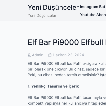
Skip
Yeni Düşünceler
Instagram Bot
to
content
Youtube Abone 
Yeni Düşünceler
Elf Bar Pi9000 Elfbull 
Post
Post
Admin
Haziran 23, 2024
Author
Date
Elf Bar Pi9000 Elfbull Ice Puff, e-sigara kul
biri olarak öne çıkıyor. Bu cihaz, sadece bir
Peki, bu cihazı neden tercih etmelisiniz? İşt
1. Yenilikçi Tasarım ve İçerik
Elf Bar Pi9000 Elfbull Ice Puff, tasarımıyla v
kompakt yapısıyla her kullanıcıya hitap eden