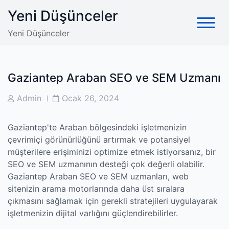
Skip
Yeni Düşünceler
to
content
Yeni Düşünceler
Gaziantep Araban SEO ve SEM Uzmanı
Post
Post
Admin
Ocak 26, 2024
Author
Date
Gaziantep'te Araban bölgesindeki işletmenizin
çevrimiçi görünürlüğünü artırmak ve potansiyel
müşterilere erişiminizi optimize etmek istiyorsanız, bir
SEO ve SEM uzmanının desteği çok değerli olabilir.
Gaziantep Araban SEO ve SEM uzmanları, web
sitenizin arama motorlarında daha üst sıralara
çıkmasını sağlamak için gerekli stratejileri uygulayarak
işletmenizin dijital varlığını güçlendirebilirler.