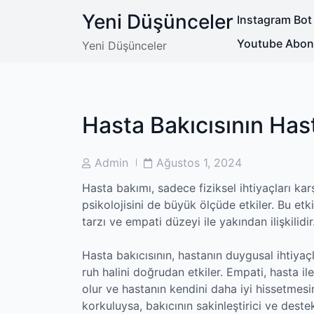
Skip
Yeni Düşünceler
Instagram Bot
to
content
Youtube Abone 
Yeni Düşünceler
Hasta Bakıcısının Hast
Post
Post
Admin
Ağustos 1, 2024
Author
Date
Hasta bakımı, sadece fiziksel ihtiyaçları k
psikolojisini de büyük ölçüde etkiler. Bu etk
tarzı ve empati düzeyi ile yakından ilişkilidir
Hasta bakıcısının, hastanın duygusal ihtiyaç
ruh halini doğrudan etkiler. Empati, hasta i
olur ve hastanın kendini daha iyi hissetmesi
korkuluysa, bakıcının sakinleştirici ve destek