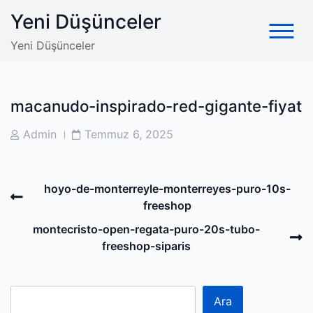
Skip
Yeni Düşünceler
to
content
Yeni Düşünceler
macanudo-inspirado-red-gigante-fiyat
Post
Post
Admin
Temmuz 6, 2025
Author
Date
Post
Previous
hoyo-de-monterreyle-monterreyes-puro-10s-
navigation
Post
freeshop
N
montecristo-open-regata-puro-20s-tubo-
P
freeshop-siparis
Ara