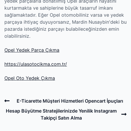
yedek parçalarla donatılmış Opel araçların hayatını
kurtarmakta ve sahiplerine büyük tasarruf imkanı
sağlamaktadır. Eğer Opel otomobiliniz varsa ve yedek
parçaya ihtiyaç duyuyorsanız, Mardin Nusaybin'deki bu
pazarda istediğiniz parçayı bulabileceğinizden emin
olabilirsiniz.
Opel Yedek Parça Çıkma
https://ulasotocikma.com.tr/
Opel Oto Yedek Çıkma
Post
Previous
E-Ticarette Müşteri Hizmetleri Opencart İpuçları
navigation
Post
N
Hesap Büyütme Stratejilerinizde Yenilik Instagram
P
Takipçi Satın Alma