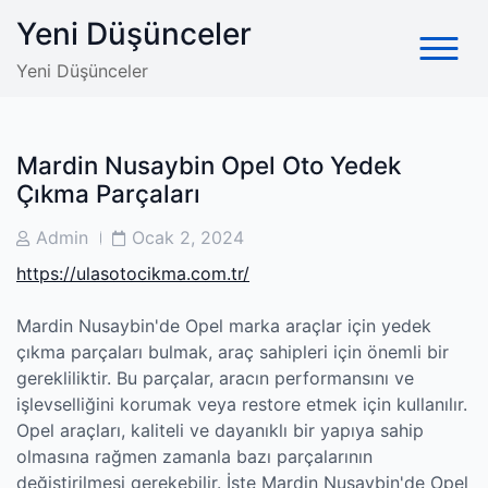
Skip
Yeni Düşünceler
to
content
Yeni Düşünceler
Mardin Nusaybin Opel Oto Yedek
Çıkma Parçaları
Post
Post
Admin
Ocak 2, 2024
Author
Date
https://ulasotocikma.com.tr/
Mardin Nusaybin'de Opel marka araçlar için yedek
çıkma parçaları bulmak, araç sahipleri için önemli bir
gerekliliktir. Bu parçalar, aracın performansını ve
işlevselliğini korumak veya restore etmek için kullanılır.
Opel araçları, kaliteli ve dayanıklı bir yapıya sahip
olmasına rağmen zamanla bazı parçalarının
değiştirilmesi gerekebilir. İşte Mardin Nusaybin'de Opel