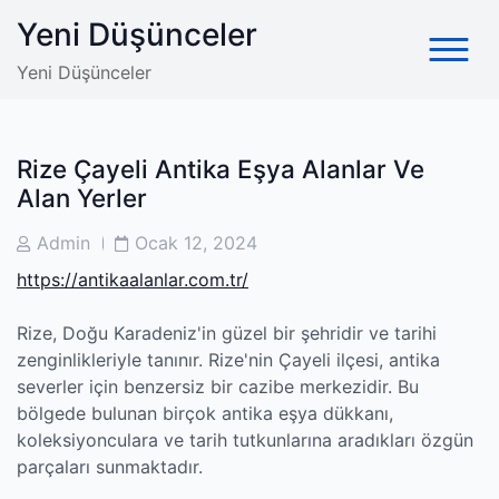
Skip
Yeni Düşünceler
to
content
Yeni Düşünceler
Rize Çayeli Antika Eşya Alanlar Ve
Alan Yerler
Post
Post
Admin
Ocak 12, 2024
Author
Date
https://antikaalanlar.com.tr/
Rize, Doğu Karadeniz'in güzel bir şehridir ve tarihi
zenginlikleriyle tanınır. Rize'nin Çayeli ilçesi, antika
severler için benzersiz bir cazibe merkezidir. Bu
bölgede bulunan birçok antika eşya dükkanı,
koleksiyonculara ve tarih tutkunlarına aradıkları özgün
parçaları sunmaktadır.