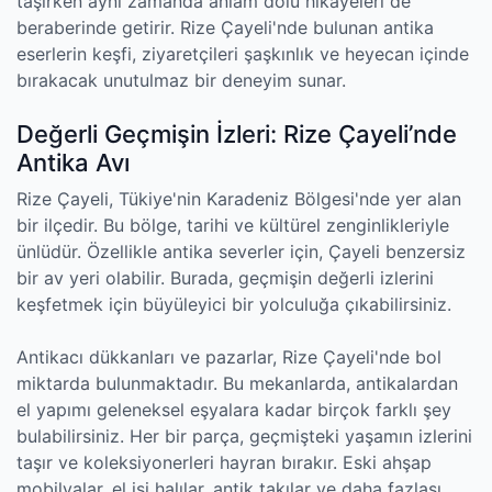
taşırken aynı zamanda anlam dolu hikayeleri de
beraberinde getirir. Rize Çayeli'nde bulunan antika
eserlerin keşfi, ziyaretçileri şaşkınlık ve heyecan içinde
bırakacak unutulmaz bir deneyim sunar.
Değerli Geçmişin İzleri: Rize Çayeli’nde
Antika Avı
Rize Çayeli, Tükiye'nin Karadeniz Bölgesi'nde yer alan
bir ilçedir. Bu bölge, tarihi ve kültürel zenginlikleriyle
ünlüdür. Özellikle antika severler için, Çayeli benzersiz
bir av yeri olabilir. Burada, geçmişin değerli izlerini
keşfetmek için büyüleyici bir yolculuğa çıkabilirsiniz.
Antikacı dükkanları ve pazarlar, Rize Çayeli'nde bol
miktarda bulunmaktadır. Bu mekanlarda, antikalardan
el yapımı geleneksel eşyalara kadar birçok farklı şey
bulabilirsiniz. Her bir parça, geçmişteki yaşamın izlerini
taşır ve koleksiyonerleri hayran bırakır. Eski ahşap
mobilyalar, el işi halılar, antik takılar ve daha fazlası,