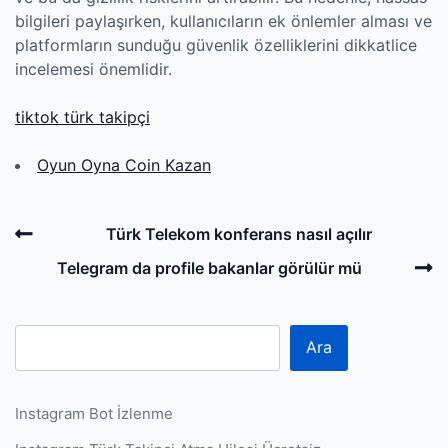
bilgileri paylaşırken, kullanıcıların ek önlemler alması ve
platformların sunduğu güvenlik özelliklerini dikkatlice
incelemesi önemlidir.
tiktok türk takipçi
Oyun Oyna Coin Kazan
Post
Previous
Türk Telekom konferans nasıl açılır
navigation
Post
N
Telegram da profile bakanlar görülür mü
P
Ara
Instagram Bot İzlenme