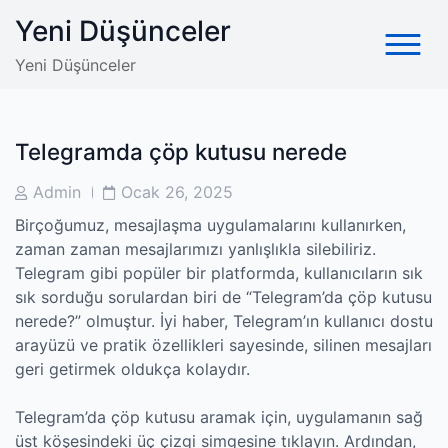
Skip
Yeni Düşünceler
to
content
Yeni Düşünceler
Telegramda çöp kutusu nerede
Post
Post
Admin
Ocak 26, 2025
Author
Date
Birçoğumuz, mesajlaşma uygulamalarını kullanırken,
zaman zaman mesajlarımızı yanlışlıkla silebiliriz.
Telegram gibi popüler bir platformda, kullanıcıların sık
sık sorduğu sorulardan biri de “Telegram’da çöp kutusu
nerede?” olmuştur. İyi haber, Telegram’ın kullanıcı dostu
arayüzü ve pratik özellikleri sayesinde, silinen mesajları
geri getirmek oldukça kolaydır.
Telegram’da çöp kutusu aramak için, uygulamanın sağ
üst köşesindeki üç çizgi simgesine tıklayın. Ardından,