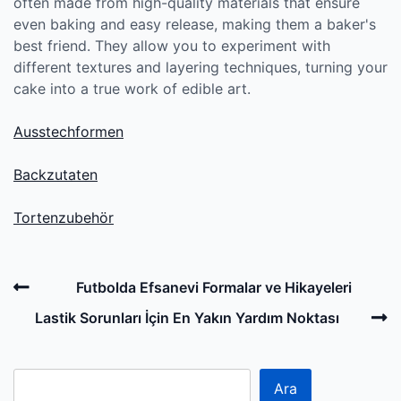
often made from high-quality materials that ensure
even baking and easy release, making them a baker's
best friend. They allow you to experiment with
different textures and layering techniques, turning your
cake into a true work of edible art.
Ausstechformen
Backzutaten
Tortenzubehör
Post
Previous
Futbolda Efsanevi Formalar ve Hikayeleri
navigation
Post
N
Lastik Sorunları İçin En Yakın Yardım Noktası
P
Ara