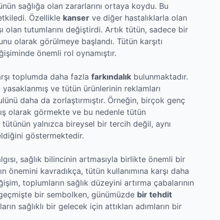
ünün sağlığa olan zararlarını ortaya koydu. Bu
tkiledi. Özellikle
kanser
ve diğer hastalıklarla olan
şı olan tutumlarını değiştirdi. Artık tütün, sadece bir
runu olarak görülmeye başlandı. Tütün karşıtı
işiminde önemli rol oynamıştır.
arşı toplumda daha fazla
farkındalık
bulunmaktadır.
 yasaklanmış ve tütün ürünlerinin reklamları
ulünü daha da zorlaştırmıştır. Örneğin, birçok genç
ış olarak görmekte ve bu nedenle tütün
ütünün yalnızca bireysel bir tercih değil, aynı
ldiğini göstermektedir.
ısı, sağlık bilincinin artmasıyla birlikte önemli bir
mın önemini kavradıkça, tütün kullanımına karşı daha
ğişim, toplumların sağlık düzeyini artırma çabalarının
ün, geçmişte bir sembolken, günümüzde
bir tehdit
ın sağlıklı bir gelecek için attıkları adımların bir