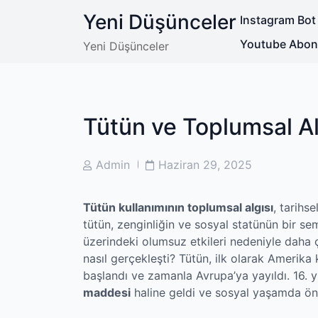
Skip
Yeni Düşünceler
Instagram Bot
to
content
Youtube Abone 
Yeni Düşünceler
Tütün ve Toplumsal Al
Post
Post
Admin
Haziran 29, 2025
Author
Date
Tütün kullanımının toplumsal algısı
, tarihs
tütün, zenginliğin ve sosyal statünün bir s
üzerindeki olumsuz etkileri nedeniyle daha
nasıl gerçekleşti? Tütün, ilk olarak Amerika 
başlandı ve zamanla Avrupa’ya yayıldı. 16. y
maddesi
haline geldi ve sosyal yaşamda öne