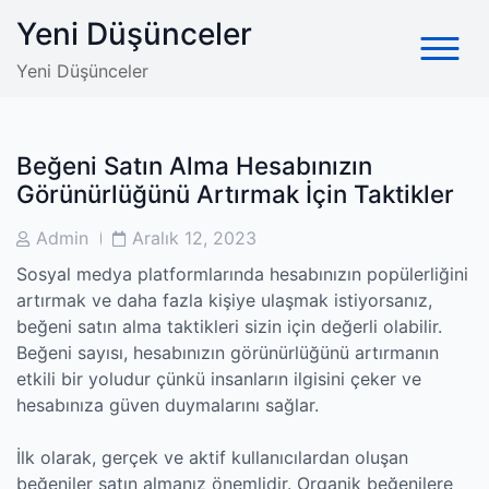
Skip
Yeni Düşünceler
to
content
Yeni Düşünceler
Beğeni Satın Alma Hesabınızın
Görünürlüğünü Artırmak İçin Taktikler
Post
Post
Admin
Aralık 12, 2023
Author
Date
Sosyal medya platformlarında hesabınızın popülerliğini
artırmak ve daha fazla kişiye ulaşmak istiyorsanız,
beğeni satın alma taktikleri sizin için değerli olabilir.
Beğeni sayısı, hesabınızın görünürlüğünü artırmanın
etkili bir yoludur çünkü insanların ilgisini çeker ve
hesabınıza güven duymalarını sağlar.
İlk olarak, gerçek ve aktif kullanıcılardan oluşan
beğeniler satın almanız önemlidir. Organik beğenilere