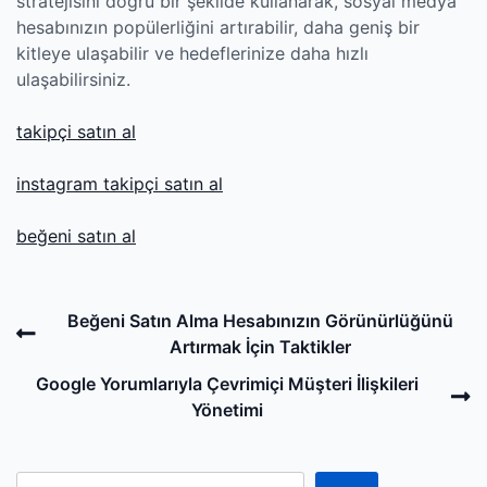
stratejisini doğru bir şekilde kullanarak, sosyal medya
hesabınızın popülerliğini artırabilir, daha geniş bir
kitleye ulaşabilir ve hedeflerinize daha hızlı
ulaşabilirsiniz.
takipçi satın al
instagram takipçi satın al
beğeni satın al
Post
Previous
Beğeni Satın Alma Hesabınızın Görünürlüğünü
navigation
Post
Artırmak İçin Taktikler
N
Google Yorumlarıyla Çevrimiçi Müşteri İlişkileri
P
Yönetimi