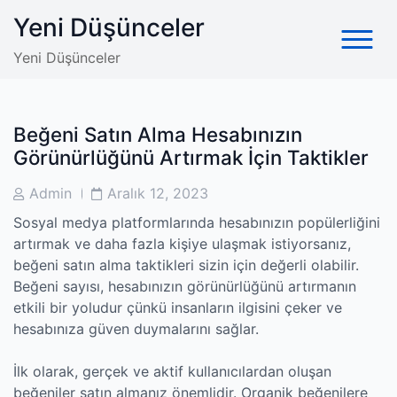
Skip
Yeni Düşünceler
to
content
Yeni Düşünceler
Beğeni Satın Alma Hesabınızın
Görünürlüğünü Artırmak İçin Taktikler
Post
Post
Admin
Aralık 12, 2023
Author
Date
Sosyal medya platformlarında hesabınızın popülerliğini
artırmak ve daha fazla kişiye ulaşmak istiyorsanız,
beğeni satın alma taktikleri sizin için değerli olabilir.
Beğeni sayısı, hesabınızın görünürlüğünü artırmanın
etkili bir yoludur çünkü insanların ilgisini çeker ve
hesabınıza güven duymalarını sağlar.
İlk olarak, gerçek ve aktif kullanıcılardan oluşan
beğeniler satın almanız önemlidir. Organik beğenilere