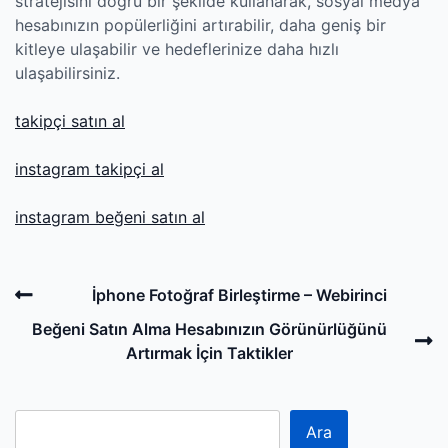
stratejisini doğru bir şekilde kullanarak, sosyal medya
hesabınızın popülerliğini artırabilir, daha geniş bir
kitleye ulaşabilir ve hedeflerinize daha hızlı
ulaşabilirsiniz.
takipçi satın al
instagram takipçi al
instagram beğeni satın al
Post
Previous
İphone Fotoğraf Birleştirme – Webirinci
navigation
Post
N
Beğeni Satın Alma Hesabınızın Görünürlüğünü
P
Artırmak İçin Taktikler
Ara