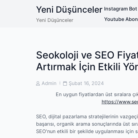
Skip
Yeni Düşünceler
Instagram Bot
to
content
Youtube Abone 
Yeni Düşünceler
Seokoloji ve SEO Fiya
Artırmak İçin Etkili Y
Post
Post
Admin
Şubat 16, 2024
Author
Date
En uygun fiyatlardan üst sıralara ç
https://www.seo
SEO, dijital pazarlama stratejilerinin vazgeçi
başarısı, organik arama sonuçlarında üst sır
SEO'nun etkili bir şekilde uygulanması için 