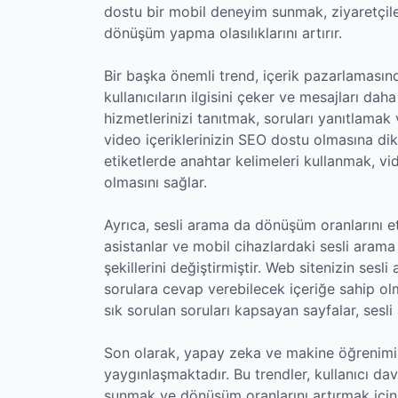
dostu bir mobil deneyim sunmak, ziyaretçil
dönüşüm yapma olasılıklarını artırır.
Bir başka önemli trend, içerik pazarlamasınd
kullanıcıların ilgisini çeker ve mesajları daha 
hizmetlerinizi tanıtmak, soruları yanıtlamak
video içeriklerinizin SEO dostu olmasına di
etiketlerde anahtar kelimeleri kullanmak, v
olmasını sağlar.
Ayrıca, sesli arama da dönüşüm oranlarını etk
asistanlar ve mobil cihazlardaki sesli arama ö
şekillerini değiştirmiştir. Web sitenizin ses
sorulara cevap verebilecek içeriğe sahip ol
sık sorulan soruları kapsayan sayfalar, sesl
Son olarak, yapay zeka ve makine öğrenimi gi
yaygınlaşmaktadır. Bu trendler, kullanıcı davr
sunmak ve dönüşüm oranlarını artırmak için 