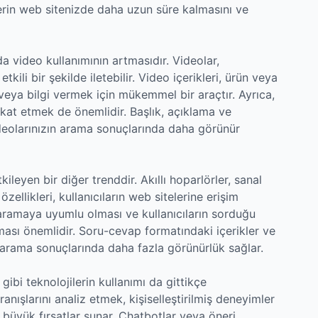
erin web sitenizde daha uzun süre kalmasını ve
a video kullanımının artmasıdır. Videolar,
etkili bir şekilde iletebilir. Video içerikleri, ürün veya
 veya bilgi vermek için mükemmel bir araçtır. Ayrıca,
kkat etmek de önemlidir. Başlık, açıklama ve
ideolarınızın arama sonuçlarında daha görünür
ileyen bir diğer trenddir. Akıllı hoparlörler, sanal
zellikleri, kullanıcıların web sitelerine erişim
li aramaya uyumlu olması ve kullanıcıların sorduğu
ması önemlidir. Soru-cevap formatındaki içerikler ve
i arama sonuçlarında daha fazla görünürlük sağlar.
bi teknolojilerin kullanımı da gittikçe
anışlarını analiz etmek, kişiselleştirilmiş deneyimler
büyük fırsatlar sunar. Chatbotlar veya öneri