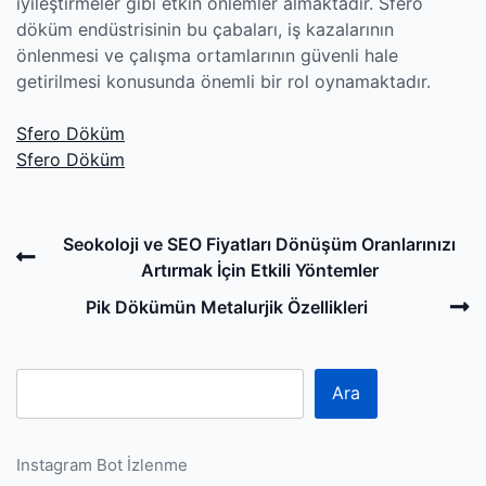
iyileştirmeler gibi etkin önlemler almaktadır. Sfero
döküm endüstrisinin bu çabaları, iş kazalarının
önlenmesi ve çalışma ortamlarının güvenli hale
getirilmesi konusunda önemli bir rol oynamaktadır.
Sfero Döküm
Sfero Döküm
Post
Previous
Seokoloji ve SEO Fiyatları Dönüşüm Oranlarınızı
navigation
Post
Artırmak İçin Etkili Yöntemler
N
Pik Dökümün Metalurjik Özellikleri
P
Ara
Instagram Bot İzlenme