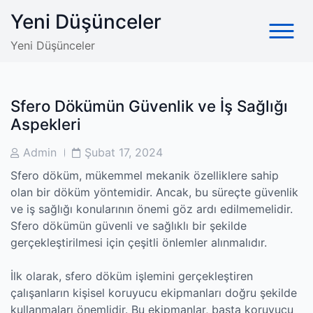
Skip
Yeni Düşünceler
to
content
Yeni Düşünceler
Sfero Dökümün Güvenlik ve İş Sağlığı
Aspekleri
Post
Post
Admin
Şubat 17, 2024
Author
Date
Sfero döküm, mükemmel mekanik özelliklere sahip
olan bir döküm yöntemidir. Ancak, bu süreçte güvenlik
ve iş sağlığı konularının önemi göz ardı edilmemelidir.
Sfero dökümün güvenli ve sağlıklı bir şekilde
gerçekleştirilmesi için çeşitli önlemler alınmalıdır.
İlk olarak, sfero döküm işlemini gerçekleştiren
çalışanların kişisel koruyucu ekipmanları doğru şekilde
kullanmaları önemlidir. Bu ekipmanlar, başta koruyucu